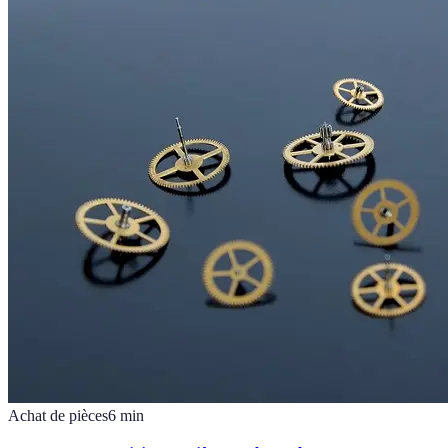
Achat de pièces
6
min