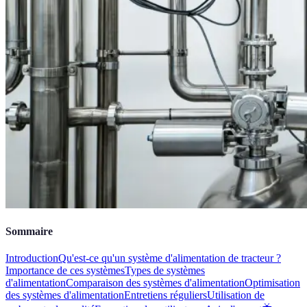
Sommaire
Introduction
Qu'est-ce qu'un système d'alimentation de tracteur ?
Importance de ces systèmes
Types de systèmes
d'alimentation
Comparaison des systèmes d'alimentation
Optimisation
des systèmes d'alimentation
Entretiens réguliers
Utilisation de