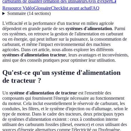
carburants de qualité
Formation des utilisateurs
Avis d'expert
📺
Ressource Vidéo
Glossaire
Checklist avant achat
FAQ
Sommaire
(
14
sections
)
L'efficacité et la performance d'un tracteur en milieu agricole
dépendent en grande partie de ses
systèmes d'alimentation
. Parmi
ces systèmes, on retrouve la gestion de l'alimentation en carburant
ou en énergie, qui peut influer sur la puissance, la consommation de
carburant, et même l'impact environnemental des machines
agricoles. Dans cet article, nous allons explorer les différents
systèmes d'alimentation tracteur
, leurs avantages et inconvénients,
ainsi que des conseils pratiques pour optimiser leur utilisation.
Qu'est-ce qu'un système d'alimentation
de tracteur ?
Un
système d'alimentation de tracteur
est l'ensemble des
composants qui fournissent l'énergie nécessaire au fonctionnement
du moteur. Cela inclut essentiellement le réservoir de carburant, les
conduites, les filtres, et le système d'injection ou d'allumage, selon le
type de moteur. Dans le cadre des tracteurs, deux principaux types
de systèmes d'alimentation existent : ceux à combustion interne
utilisant des carburants fossiles (diesel, essence) et ceux utilisant des
sources d'énergie alternatives comme l'électricité ou l'hydrogène.