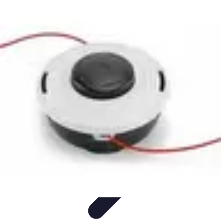
Pièces Détachées Tracteur
Pièces Détachées Anciennes
Guides d'Achat
Entretien et
Diagnostics
Guide d'Achat
Entretien et Maintenance
Pièces Détachées Tracteur