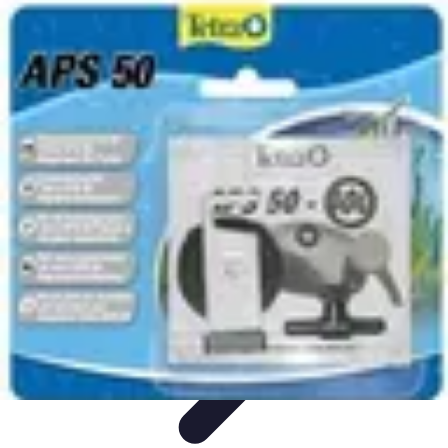
Pièces Détachées Tracteur
Pièces Détachées Anciennes
Guides d'Achat
Entretien et
Diagnostics
Guide d'Achat
Entretien et Maintenance
Pièces Détachées Tracteur