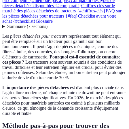
prix compétitif {#méthode-pas-à-pas}
Comparatif des types de
pièces détachées disponibles {#comparatif}
Chiffres clés sur le
marché des pièces détachées de tracteurs {#chiffres-clés}
FAQ sur
les pièces détachées pour tracteurs {#faq}
Checklist avant votre
achat {#checklist}
Glossaire
Sommaire
(
7
sections
)
Les
pièces détachées pour tracteurs
représentent tout élément qui
peut être remplacé sur un tracteur pour garantir son bon
fonctionnement. Il peut s'agir de pièces mécaniques, comme des
filtres à huile, des courroies, des bougies d'allumage, ou encore
d'éléments de carrosserie.
Pourquoi est-il essentiel de connaître
ces pièces ?
Les tracteurs sont souvent soumis à des conditions de
travail difficiles et leur entretien régulier est crucial pour éviter des
pannes coûteuses. Selon des études, un bon entretien peut prolonger
la durée de vie d'un tracteur de 30 %.
L'importance des pièces détachées
est d'autant plus cruciale dans
l'agriculture moderne, où chaque minute de downtime peut entraîner
des pertes financières significatives. En 2026, le marché des pièces
détachées pour matériels agricoles est estimé à plusieurs milliards
d'euros, ce qui témoigne de la demande croissante d'équipement
durable et fiable.
Méthode pas-à-pas pour trouver des