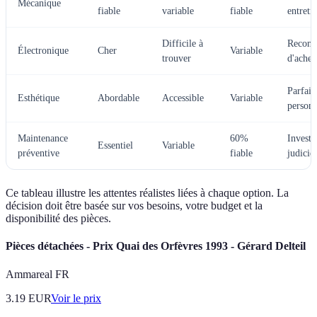
Mécanique
fiable
variable
fiable
entreti
Difficile à
Recom
Électronique
Cher
Variable
trouver
d'achet
Parfait
Esthétique
Abordable
Accessible
Variable
personn
Maintenance
60%
Investi
Essentiel
Variable
préventive
fiable
judicie
Ce tableau illustre les attentes réalistes liées à chaque option. La
décision doit être basée sur vos besoins, votre budget et la
disponibilité des pièces.
Pièces détachées - Prix Quai des Orfèvres 1993 - Gérard Delteil
Ammareal FR
3.19
EUR
Voir le prix