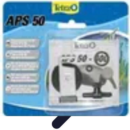
Pièces Détachées Tracteur
Pièces Détachées Anciennes
Guides d'Achat
Entretien et
Diagnostics
Guide d'Achat
Entretien et Maintenance
Pièces Détachées Tracteur