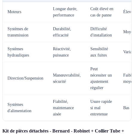
Longue durée,
Coût élevé en
Moteurs
Élevé
performance
cas de panne
Systèmes de
Durabilité,
Difficulté
Moye
transmission
efficacité
d'installation
Systèmes
Réactivité,
Sensibilité
Variab
hydrauliques
puissance
aux fuites
Peut
Manœuvrabilité,
nécessiter un
Faible
Direction/Suspension
sécurité
ajustement
moye
régulier
Fiabilité,
Usure rapide
Systèmes
maintenance
si mal
Bas
d'alimentation
aisée
entretenue
Kit de pièces détachées - Bernard - Robinet + Collier Tube +