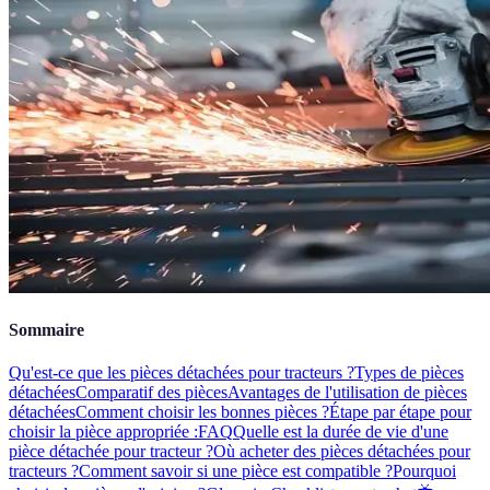
Sommaire
Qu'est-ce que les pièces détachées pour tracteurs ?
Types de pièces
détachées
Comparatif des pièces
Avantages de l'utilisation de pièces
détachées
Comment choisir les bonnes pièces ?
Étape par étape pour
choisir la pièce appropriée :
FAQ
Quelle est la durée de vie d'une
pièce détachée pour tracteur ?
Où acheter des pièces détachées pour
tracteurs ?
Comment savoir si une pièce est compatible ?
Pourquoi