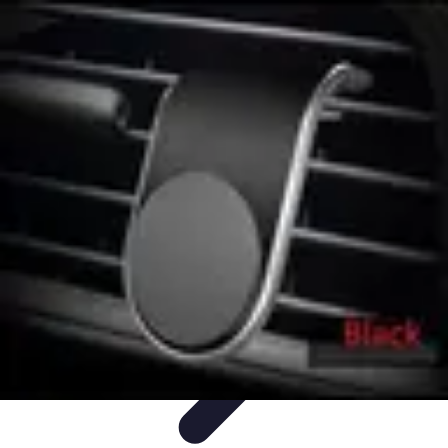
Pièces Détachées Tracteur
Pièces Détachées Anciennes
Guides d'Achat
Entretien et
Diagnostics
Guide d'Achat
Entretien et Maintenance
Pièces Détachées Tracteur