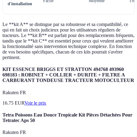
Facile
Moyenne
Très
d'installation
Le **kit A** se distingue par sa robustesse et sa compatibilité, ce
qui en fait un choix judicieux pour les utilisateurs réguliers de
tracteurs. Le **kit B** est parfait pour des remplacements fréquents,
tandis que le **kit C** est essentiel pour ceux qui veulent améliorer
la fonctionnalité sans intervention technique complexe. En fonction
de vos besoins spécifiques, chacun de ces kits pourrait s'avérer
pertinent.
KIT ESSENCE BRIGGS ET STRATTON 494768 493960
698183 : ROBINET + COLLIER + DURITE + FILTRE A
CARBURANT TONDEUSE TRACTEUR MOTOCULTEUR
Rakuten FR
16.75
EUR
Voir le prix
Tetra Poissons Eau Douce Tropicale Kit Pièces Détachées Pour
Tetratec Aps 50
Rakuten FR