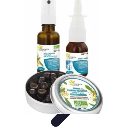
Pièces Détachées Tracteur
Pièces Détachées Anciennes
Guides d'Achat
Entretien et
Diagnostics
Guide d'Achat
Entretien et Maintenance
Pièces Détachées Tracteur