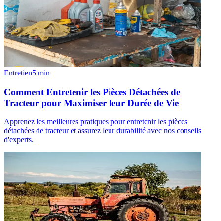
Entretien
5
min
Comment Entretenir les Pièces Détachées de
Tracteur pour Maximiser leur Durée de Vie
Apprenez les meilleures pratiques pour entretenir les pièces
détachées de tracteur et assurez leur durabilité avec nos conseils
d'experts.