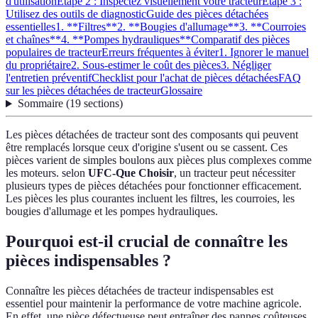
d'utilisation
Étape 2 : Inspectez visuellement votre tracteur
Étape 3 :
Utilisez des outils de diagnostic
Guide des pièces détachées
essentielles
1. **Filtres**
2. **Bougies d'allumage**
3. **Courroies
et chaînes**
4. **Pompes hydrauliques**
Comparatif des pièces
populaires de tracteur
Erreurs fréquentes à éviter
1. Ignorer le manuel
du propriétaire
2. Sous-estimer le coût des pièces
3. Négliger
l'entretien préventif
Checklist pour l'achat de pièces détachées
FAQ
sur les pièces détachées de tracteur
Glossaire
Sommaire
(
19
sections
)
Les pièces détachées de tracteur sont des composants qui peuvent
être remplacés lorsque ceux d'origine s'usent ou se cassent. Ces
pièces varient de simples boulons aux pièces plus complexes comme
les moteurs. selon
UFC-Que Choisir
, un tracteur peut nécessiter
plusieurs types de pièces détachées pour fonctionner efficacement.
Les pièces les plus courantes incluent les filtres, les courroies, les
bougies d'allumage et les pompes hydrauliques.
Pourquoi est-il crucial de connaître les
pièces indispensables ?
Connaître les pièces détachées de tracteur indispensables est
essentiel pour maintenir la performance de votre machine agricole.
En effet, une pièce défectueuse peut entraîner des pannes coûteuses