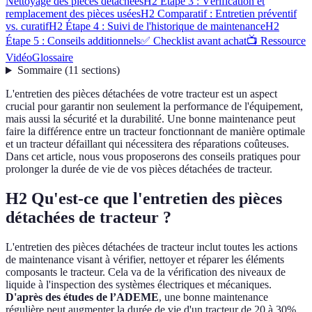
Nettoyage des pièces detachees
H2 Étape 3 : Vérification et
remplacement des pièces usées
H2 Comparatif : Entretien préventif
vs. curatif
H2 Étape 4 : Suivi de l'historique de maintenance
H2
Étape 5 : Conseils additionnels
✅ Checklist avant achat
📺 Ressource
Vidéo
Glossaire
Sommaire
(
11
sections
)
L'entretien des pièces détachées de votre tracteur est un aspect
crucial pour garantir non seulement la performance de l'équipement,
mais aussi la sécurité et la durabilité. Une bonne maintenance peut
faire la différence entre un tracteur fonctionnant de manière optimale
et un tracteur défaillant qui nécessitera des réparations coûteuses.
Dans cet article, nous vous proposerons des conseils pratiques pour
prolonger la durée de vie de vos pièces détachées de tracteur.
H2 Qu'est-ce que l'entretien des pièces
détachées de tracteur ?
L'entretien des pièces détachées de tracteur inclut toutes les actions
de maintenance visant à vérifier, nettoyer et réparer les éléments
composants le tracteur. Cela va de la vérification des niveaux de
liquide à l'inspection des systèmes électriques et mécaniques.
D'après des études de l’ADEME
, une bonne maintenance
régulière peut augmenter la durée de vie d'un tracteur de 20 à 30%.