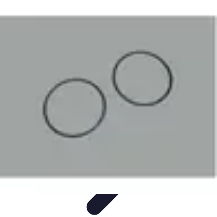
Pièces Détachées Tracteur
Pièces Détachées Anciennes
Guides d'Achat
Entretien et
Diagnostics
Guide d'Achat
Entretien et Maintenance
Pièces Détachées Tracteur