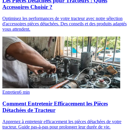
Les Pièces Détachées pour Tracteurs : Quels
Accessoires Choisir ?
Optimisez les performances de votre tracteur avec notre sélection
d'accessoires pièces détachées. Des conseils et des produits adaptés
vous attendent.
Entretien
6
min
Comment Entretenir Efficacement les Pièces
Détachées de Tracteur
Apprenez à entretenir efficacement les pièces détachées de votre
tracteur. Guide pas-à-pas pour prolonger leur durée de vie.