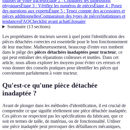
manuel de votre tracteur
Étape 2 : Comparez les dimensions
physiques
Étape 3 : Vérifiez les numéros de pièces
Étape 4 : Posez
des questions aux experts
Étape 5 : Tenez compte des accessoires et
pièces additionnelles
Comparaison des types de pièces
Statistiques et
tendances
FAQ
Checklist avant achat
Glossaire
Sommaire
(
13
sections
)
Les propriétaires de tracteurs savent à quel point l'identification des
pièces détachées correctes est essentielle pour le bon fonctionnement
de leur machine. Malheureusement, beaucoup d'entre eux tombent
dans le piège des
pièces détachées inadaptées pour tracteur
, ce
qui peut entraîner des réparations coûteuses et inutiles. Dans cet
article, nous allons explorer les moyens pour éviter ces erreurs et
vous donner des conseils pratiques pour identifier les pièces qui
conviennent parfaitement à votre tracteur.
Qu'est-ce qu'une pièce détachée
inadaptée ?
Avant de plonger dans les méthodes d'identification, il est crucial de
comprendre ce que signifie réellement une pièce détachée inadaptée.
Ces pièces ne respectent pas les spécifications du fabricant, que ce
soit en termes de taille, de matériau, ou de fonctionnalité. Utiliser
une pièce inadaptée peut provoquer des défaillances mécaniques,