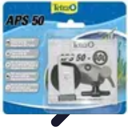
Pièces Détachées Tracteur
Pièces Détachées Anciennes
Guides d'Achat
Entretien et
Diagnostics
Guide d'Achat
Entretien et Maintenance
Pièces Détachées Tracteur