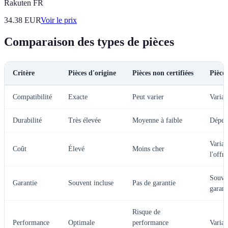
Rakuten FR
34.38
EUR
Voir le prix
Comparaison des types de pièces
Critère
Pièces d'origine
Pièces non certifiées
Pièces
Compatibilité
Exacte
Peut varier
Variab
Durabilité
Très élevée
Moyenne à faible
Dépend
Variab
Coût
Élevé
Moins cher
l'offre
Souve
Garantie
Souvent incluse
Pas de garantie
garant
Risque de
Performance
Optimale
performance
Variab