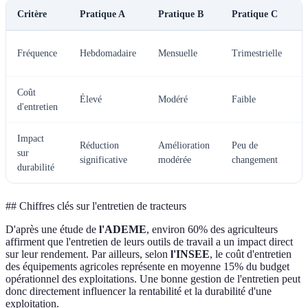
Critère
Pratique A
Pratique B
Pratique C
Fréquence
Hebdomadaire
Mensuelle
Trimestrielle
r
Coût
C
Élevé
Modéré
Faible
d'entretien
r
Impact
Réduction
Amélioration
Peu de
sur
significative
modérée
changement
d
durabilité
## Chiffres clés sur l'entretien de tracteurs
D'après une étude de
l'ADEME
, environ 60% des agriculteurs
affirment que l'entretien de leurs outils de travail a un impact direct
sur leur rendement. Par ailleurs, selon
l'INSEE
, le coût d'entretien
des équipements agricoles représente en moyenne 15% du budget
opérationnel des exploitations. Une bonne gestion de l'entretien peut
donc directement influencer la rentabilité et la durabilité d'une
exploitation.