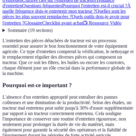
d'entretien
Chiffres clés sur l'entretien de tracteurs
Tendance
d'entretien
Questions fréquentes
Pourquoi l'entretien est-il crucial ?
À
quelle fréquence dois-je entretenir mon tracteur ?
Quelles sont les
pièces les plus souvent remplacées ?
Quels outils dois-je avoir pour
l'entretien ?
Glossaire
Checklist avant achat
📺 Ressource Vidéo
Sommaire
(
19
sections
)
L'entretien des pièces détachées de tracteur est un processus
essentiel pour assurer le bon fonctionnement de votre équipement
agricole. Ce type d'entretien comprend la vérification, le nettoyage et
le remplacement régulier des diverses pièces qui composent un
tracteur. Que ce soit les filtres, les huiles ou encore les courroies,
chaque élément joue un rôle crucial dans la performance globale de
la machine.
Pourquoi est-ce important ?
L'absence d'un entretien approprié peut entraîner des pannes
coûteuses et une diminution de la productivité. Selon des études, un
tracteur mal entretenu peut subir jusqu'à 30% d'usure supplémentaire
par rapport à un tracteur correctement entretenu. Cela souligne
l'importance de conserver une routine d'entretien rigoureuse, non
seulement pour prolonger la durée de vie du matériel, mais
également pour garantir la sécurité des opérateurs et la fiabilité de
l'équipement durant les périodes de forte activité agricole.