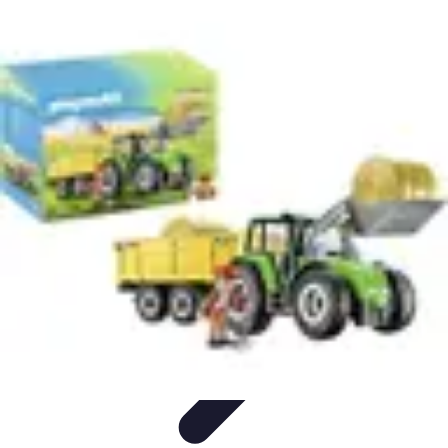
Pièces Détachées Tracteur
Pièces Détachées Anciennes
Guides d'Achat
Entretien et
Diagnostics
Guide d'Achat
Entretien et Maintenance
Pièces Détachées Tracteur