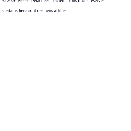
©
2026
Pièces Détachées Tracteur
.
Tous droits réservés.
Certains liens sont des liens affiliés.