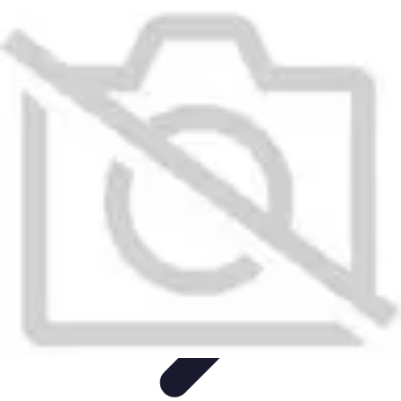
Pièces Détachées Tracteur
Pièces Détachées Anciennes
Guides d'Achat
Entretien et
Diagnostics
Guide d'Achat
Entretien et Maintenance
Pièces Détachées Tracteur