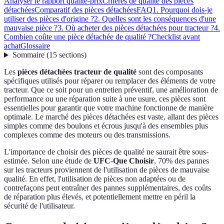
Analyser le rapport qualité-prix
Critères de qualité des pièces
détachées
Comparatif des pièces détachées
FAQ
1. Pourquoi dois-je
utiliser des pièces d'origine ?
2. Quelles sont les conséquences d'une
mauvaise pièce ?
3. Où acheter des pièces détachées pour tracteur ?
4.
Combien coûte une pièce détachée de qualité ?
Checklist avant
achat
Glossaire
Sommaire
(
15
sections
)
Les
pièces détachées tracteur de qualité
sont des composants
spécifiques utilisés pour réparer ou remplacer des éléments de votre
tracteur. Que ce soit pour un entretien préventif, une amélioration de
performance ou une réparation suite à une usure, ces pièces sont
essentielles pour garantir que votre machine fonctionne de manière
optimale. Le marché des pièces détachées est vaste, allant des pièces
simples comme des boulons et écrous jusqu'à des ensembles plus
complexes comme des moteurs ou des transmissions.
L'importance de choisir des pièces de qualité ne saurait être sous-
estimée. Selon une étude de
UFC-Que Choisir
, 70% des pannes
sur les tracteurs proviennent de l'utilisation de pièces de mauvaise
qualité. En effet, l'utilisation de pièces non adaptées ou de
contrefaçons peut entraîner des pannes supplémentaires, des coûts
de réparation plus élevés, et potentiellement mettre en péril la
sécurité de l'utilisateur.