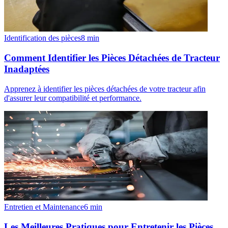
Identification des pièces
8
min
Comment Identifier les Pièces Détachées de Tracteur
Inadaptées
Apprenez à identifier les pièces détachées de votre tracteur afin
d'assurer leur compatibilité et performance.
Entretien et Maintenance
6
min
Les Meilleures Pratiques pour Entretenir les Pièces