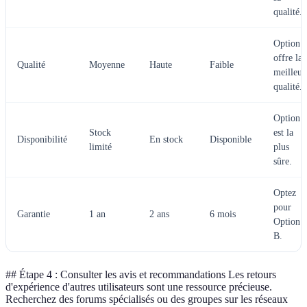
qualité.
Option 
offre la
Qualité
Moyenne
Haute
Faible
meilleur
qualité.
Option 
Stock
est la
Disponibilité
En stock
Disponible
limité
plus
sûre.
Optez
pour
Garantie
1 an
2 ans
6 mois
Option
B.
## Étape 4 : Consulter les avis et recommandations Les retours
d'expérience d'autres utilisateurs sont une ressource précieuse.
Recherchez des forums spécialisés ou des groupes sur les réseaux