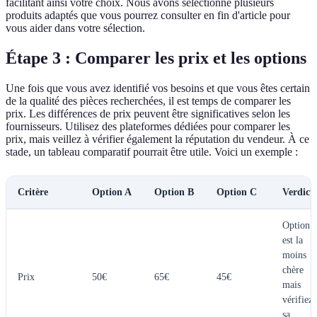
facilitant ainsi votre choix. Nous avons sélectionné plusieurs
produits adaptés que vous pourrez consulter en fin d'article pour
vous aider dans votre sélection.
Étape 3 : Comparer les prix et les options
Une fois que vous avez identifié vos besoins et que vous êtes certain
de la qualité des pièces recherchées, il est temps de comparer les
prix. Les différences de prix peuvent être significatives selon les
fournisseurs. Utilisez des plateformes dédiées pour comparer les
prix, mais veillez à vérifier également la réputation du vendeur. À ce
stade, un tableau comparatif pourrait être utile. Voici un exemple :
Critère
Option A
Option B
Option C
Verdict
Option 
est la
moins
chère
Prix
50€
65€
45€
mais
vérifiez
sa