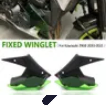
Pièces Détachées Tracteur
Pièces Détachées Anciennes
Guides d'Achat
Entretien et
Diagnostics
Guide d'Achat
Entretien et Maintenance
Pièces Détachées Tracteur