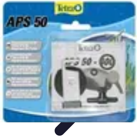
Pièces Détachées Tracteur
Pièces Détachées Anciennes
Guides d'Achat
Entretien et
Diagnostics
Guide d'Achat
Entretien et Maintenance
Pièces Détachées Tracteur