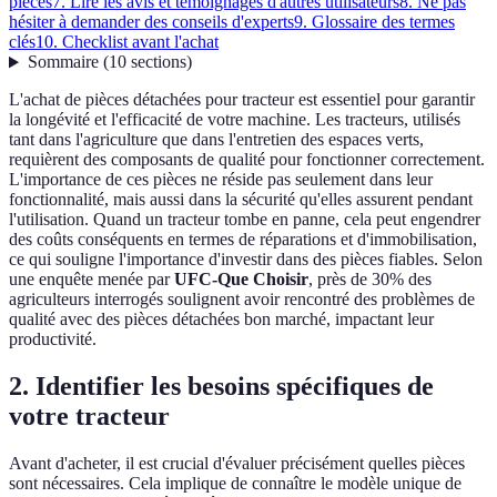
pièces
7. Lire les avis et témoignages d'autres utilisateurs
8. Ne pas
hésiter à demander des conseils d'experts
9. Glossaire des termes
clés
10. Checklist avant l'achat
Sommaire
(
10
sections
)
L'achat de pièces détachées pour tracteur est essentiel pour garantir
la longévité et l'efficacité de votre machine. Les tracteurs, utilisés
tant dans l'agriculture que dans l'entretien des espaces verts,
requièrent des composants de qualité pour fonctionner correctement.
L'importance de ces pièces ne réside pas seulement dans leur
fonctionnalité, mais aussi dans la sécurité qu'elles assurent pendant
l'utilisation. Quand un tracteur tombe en panne, cela peut engendrer
des coûts conséquents en termes de réparations et d'immobilisation,
ce qui souligne l'importance d'investir dans des pièces fiables. Selon
une enquête menée par
UFC-Que Choisir
, près de 30% des
agriculteurs interrogés soulignent avoir rencontré des problèmes de
qualité avec des pièces détachées bon marché, impactant leur
productivité.
2. Identifier les besoins spécifiques de
votre tracteur
Avant d'acheter, il est crucial d'évaluer précisément quelles pièces
sont nécessaires. Cela implique de connaître le modèle unique de