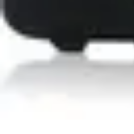
Pièces Détachées Tracteur
Pièces Détachées Anciennes
Guides d'Achat
Entretien et Diagnostics
G
Pièces Détachées Tracteur