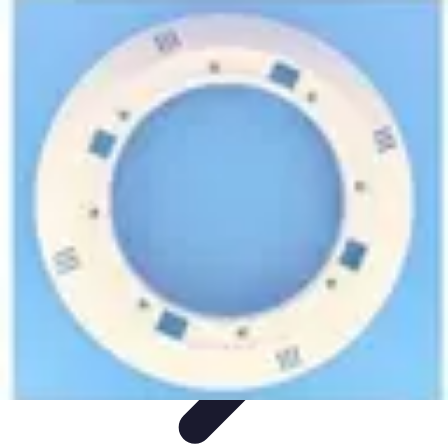
Pièces Détachées Tracteur
Pièces Détachées Anciennes
Guides d'Achat
Entretien et
Diagnostics
Guide d'Achat
Entretien et Maintenance
Pièces Détachées Tracteur