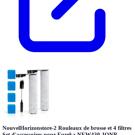
NouvelHorizonstore-2 Rouleaux de brosse et 4 filtres
Set d'accessoires pour Eureka NEW430,JONR