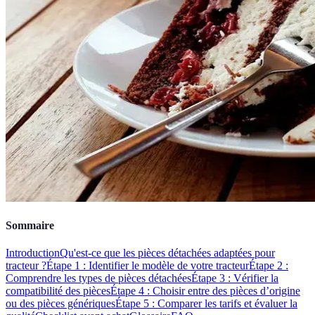
Sommaire
Introduction
Qu'est-ce que les pièces détachées adaptées pour
tracteur ?
Étape 1 : Identifier le modèle de votre tracteur
Étape 2 :
Comprendre les types de pièces détachées
Étape 3 : Vérifier la
compatibilité des pièces
Étape 4 : Choisir entre des pièces d’origine
ou des pièces génériques
Étape 5 : Comparer les tarifs et évaluer la