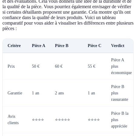
et des évaluations. Cela vous donnera une idée de la durabilité et de
la qualité de la pièce. Vous pourriez également envisager de vérifier
si certains détaillants proposent une garantie. Cela montre qu'ils ont
confiance dans la qualité de leurs produits. Voici un tableau
comparatif pour vous aider à visualiser les différences entre plusieurs
pièces :
Critère
Pièce A
Pièce B
Pièce C
Verdict
Pièce A
Prix
50 €
60 €
55 €
plus
économique
Pièce B
Garantie
1 an
2 ans
1 an
plus
rassurante
Pièce B la
Avis
⭐⭐⭐⭐
⭐⭐⭐⭐⭐
⭐⭐⭐‍⭐
plus
clients
appréciée