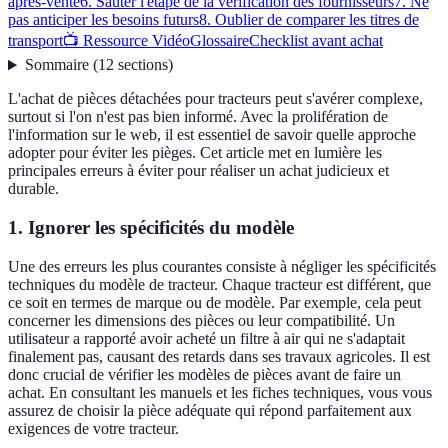
après-vente
6. Sauter l'étape de la vérification des fournisseurs
7. Ne
pas anticiper les besoins futurs
8. Oublier de comparer les titres de
transport
📺 Ressource Vidéo
Glossaire
Checklist avant achat
Sommaire
(
12
sections
)
L'achat de pièces détachées pour tracteurs peut s'avérer complexe,
surtout si l'on n'est pas bien informé. Avec la prolifération de
l'information sur le web, il est essentiel de savoir quelle approche
adopter pour éviter les pièges. Cet article met en lumière les
principales erreurs à éviter pour réaliser un achat judicieux et
durable.
1. Ignorer les spécificités du modèle
Une des erreurs les plus courantes consiste à négliger les spécificités
techniques du modèle de tracteur. Chaque tracteur est différent, que
ce soit en termes de marque ou de modèle. Par exemple, cela peut
concerner les dimensions des pièces ou leur compatibilité. Un
utilisateur a rapporté avoir acheté un filtre à air qui ne s'adaptait
finalement pas, causant des retards dans ses travaux agricoles. Il est
donc crucial de vérifier les modèles de pièces avant de faire un
achat. En consultant les manuels et les fiches techniques, vous vous
assurez de choisir la pièce adéquate qui répond parfaitement aux
exigences de votre tracteur.