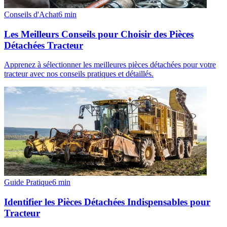
Conseils d'Achat
6
min
Les Meilleurs Conseils pour Choisir des Pièces
Détachées Tracteur
Apprenez à sélectionner les meilleures pièces détachées pour votre
tracteur avec nos conseils pratiques et détaillés.
Guide Pratique
6
min
Identifier les Pièces Détachées Indispensables pour
Tracteur