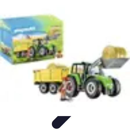
Pièces Détachées Tracteur
Pièces Détachées Anciennes
Guides d'Achat
Entretien et
Diagnostics
Guide d'Achat
Entretien et Maintenance
Pièces Détachées Tracteur