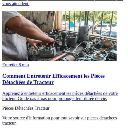
vous attendent.
Entretien
6
min
Comment Entretenir Efficacement les Pièces
Détachées de Tracteur
Apprenez à entretenir efficacement les pièces détachées de votre
tracteur. Guide pas-à-pas pour prolonger leur durée de vie.
Pièces Détachées Tracteur
Votre source d'information pour tout savoir sur
pieces detachees
tracteur
.