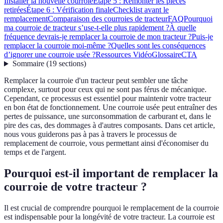
Installer la nouvelle courroie
Étape 5 : Remonter les pièces
retirées
Étape 6 : Vérification finale
Checklist avant le
remplacement
Comparaison des courroies de tracteur
FAQ
Pourquoi
ma courroie de tracteur s’use-t-elle plus rapidement ?
À quelle
fréquence devrais-je remplacer la courroie de mon tracteur ?
Puis-je
remplacer la courroie moi-même ?
Quelles sont les conséquences
d’ignorer une courroie usée ?
Ressources Vidéo
Glossaire
CTA
Sommaire
(
19
sections
)
Remplacer la courroie d'un tracteur peut sembler une tâche
complexe, surtout pour ceux qui ne sont pas férus de mécanique.
Cependant, ce processus est essentiel pour maintenir votre tracteur
en bon état de fonctionnement. Une courroie usée peut entraîner des
pertes de puissance, une surconsommation de carburant et, dans le
pire des cas, des dommages à d'autres composants. Dans cet article,
nous vous guiderons pas à pas à travers le processus de
remplacement de courroie, vous permettant ainsi d'économiser du
temps et de l'argent.
Pourquoi est-il important de remplacer la
courroie de votre tracteur ?
Il est crucial de comprendre pourquoi le remplacement de la courroie
est indispensable pour la longévité de votre tracteur. La courroie est