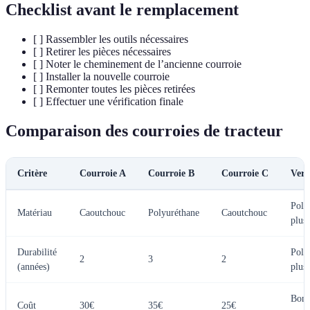
Checklist avant le remplacement
[ ] Rassembler les outils nécessaires
[ ] Retirer les pièces nécessaires
[ ] Noter le cheminement de l’ancienne courroie
[ ] Installer la nouvelle courroie
[ ] Remonter toutes les pièces retirées
[ ] Effectuer une vérification finale
Comparaison des courroies de tracteur
Critère
Courroie A
Courroie B
Courroie C
Verd
Poly
Matériau
Caoutchouc
Polyuréthane
Caoutchouc
plus
Durabilité
Poly
2
3
2
(années)
plus
Bon 
Coût
30€
35€
25€