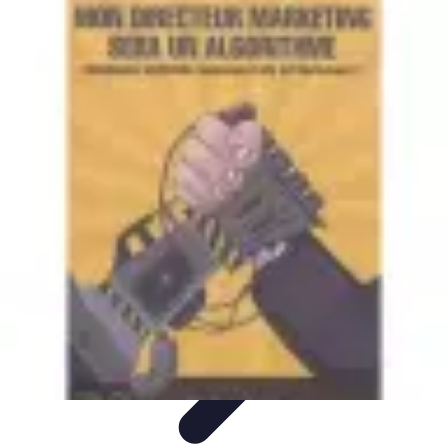
Pièces Détachées Tracteur
Pièces Détachées Anciennes
Guides d'Achat
Entretien et
Diagnostics
Guide d'Achat
Entretien et Maintenance
Pièces Détachées Tracteur