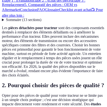
Étape 1 : Évaluation
Étape 2 : Achat des pièces
Étape 3 :
Remplacement
5. Comparatif des pièces : OEM vs
Aftermarket
Conclusion
FAQ
Glossaire
Checklist avant achat
📺 Pour
aller plus loin :
Sommaire
(
13
sections
)
Les
pièces détachées pour tracteur
sont des composants essentiels
destinés à remplacer des éléments défaillants ou à améliorer la
performance d'un tracteur. Elles peuvent inclure des mécanismes
moteur, des éléments de transmission ou encore des accessoires
spécifiques comme des filtres et des courroies. Choisir les bonnes
pièces est primordial pour garantir le bon fonctionnement de votre
machine, surtout en période de forte activité agricole. Un entretien
régulier et le remplacement à temps des pièces usées jouent un rôle
crucial pour prolonger la durée de vie de votre tracteur et optimiser
son efficacité. En 2026, la qualité des pièces disponibles sur le
marché a évolué, rendant encore plus évidente l'importance de faire
des choix éclairés.
2. Pourquoi choisir des pièces de qualité ?
Opter pour des pièces de qualité pour votre tracteur ne se limite pas
à un simple choix pratique ; c'est une décision stratégique qui
impacte directement votre rendement et votre sécurité. Des
études