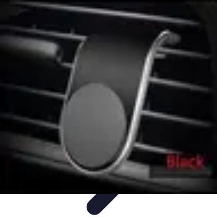
Pièces Détachées Tracteur
Pièces Détachées Anciennes
Guides d'Achat
Entretien et
Diagnostics
Guide d'Achat
Entretien et Maintenance
Pièces Détachées Tracteur