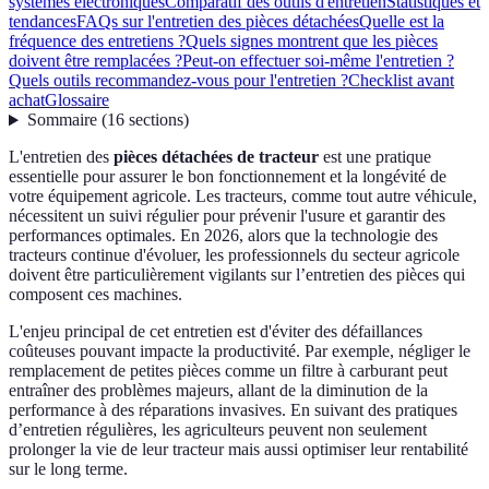
systèmes électroniques
Comparatif des outils d'entretien
Statistiques et
tendances
FAQs sur l'entretien des pièces détachées
Quelle est la
fréquence des entretiens ?
Quels signes montrent que les pièces
doivent être remplacées ?
Peut-on effectuer soi-même l'entretien ?
Quels outils recommandez-vous pour l'entretien ?
Checklist avant
achat
Glossaire
Sommaire
(
16
sections
)
L'entretien des
pièces détachées de tracteur
est une pratique
essentielle pour assurer le bon fonctionnement et la longévité de
votre équipement agricole. Les tracteurs, comme tout autre véhicule,
nécessitent un suivi régulier pour prévenir l'usure et garantir des
performances optimales. En 2026, alors que la technologie des
tracteurs continue d'évoluer, les professionnels du secteur agricole
doivent être particulièrement vigilants sur l’entretien des pièces qui
composent ces machines.
L'enjeu principal de cet entretien est d'éviter des défaillances
coûteuses pouvant impacte la productivité. Par exemple, négliger le
remplacement de petites pièces comme un filtre à carburant peut
entraîner des problèmes majeurs, allant de la diminution de la
performance à des réparations invasives. En suivant des pratiques
d’entretien régulières, les agriculteurs peuvent non seulement
prolonger la vie de leur tracteur mais aussi optimiser leur rentabilité
sur le long terme.