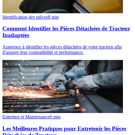
Identification des pièces
8
min
Comment Identifier les Pièces Détachées de Tracteur
Inadaptées
Apprenez à identifier les pièces détachées de votre tracteur afin
d'assurer leur compatibilité et performance.
Entretien et Maintenance
6
min
Les Meilleures Pratiques pour Entretenir les Pièces