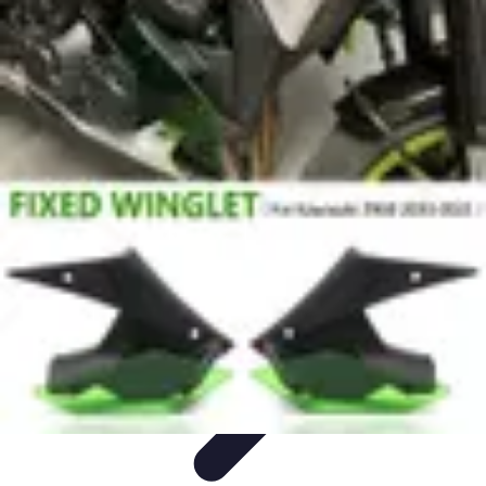
Pièces Détachées Tracteur
Pièces Détachées Anciennes
Guides d'Achat
Entretien et
Diagnostics
Guide d'Achat
Entretien et Maintenance
Pièces Détachées Tracteur