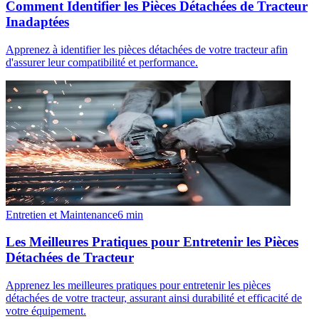
Comment Identifier les Pièces Détachées de Tracteur
Inadaptées
Apprenez à identifier les pièces détachées de votre tracteur afin
d'assurer leur compatibilité et performance.
Entretien et Maintenance
6
min
Les Meilleures Pratiques pour Entretenir les Pièces
Détachées de Tracteur
Apprenez les meilleures pratiques pour entretenir les pièces
détachées de votre tracteur, assurant ainsi durabilité et efficacité de
votre équipement.