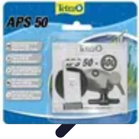
Pièces Détachées Tracteur
Pièces Détachées Anciennes
Guides d'Achat
Entretien et
Diagnostics
Guide d'Achat
Entretien et Maintenance
Pièces Détachées Tracteur