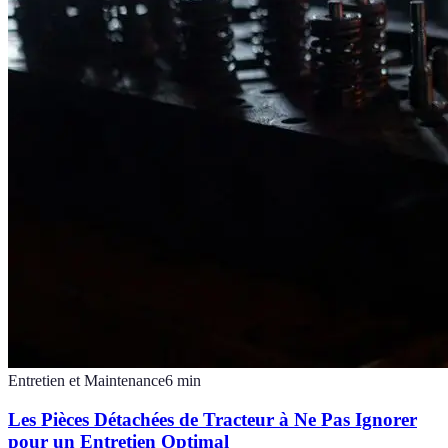
Entretien et Maintenance
6
min
Les Pièces Détachées de Tracteur à Ne Pas Ignorer
pour un Entretien Optimal