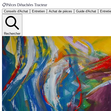
📋
Pièces Détachées Tracteur
Conseils d'Achat
Entretien
Achat de pièces
Guide d'Achat
Entreti
Rechercher