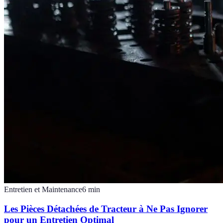
Entretien et Maintenance
6
min
Les Pièces Détachées de Tracteur à Ne Pas Ignorer
pour un Entretien Optimal