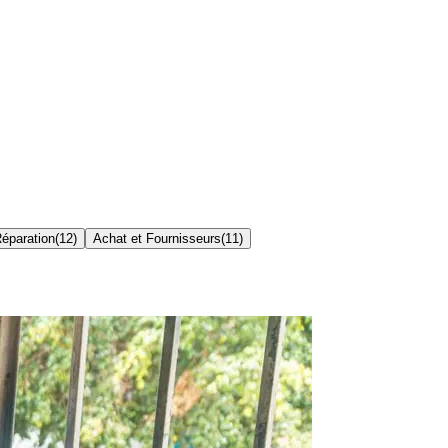
Réparation
(
12
)
Achat et Fournisseurs
(
11
)