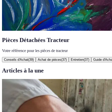
Pièces Détachées Tracteur
Votre référence pour les pièces de tracteur
Conseils d'Achat
(
39
)
Achat de pièces
(
37
)
Entretien
(
37
)
Guide d'Acha
Articles à la une