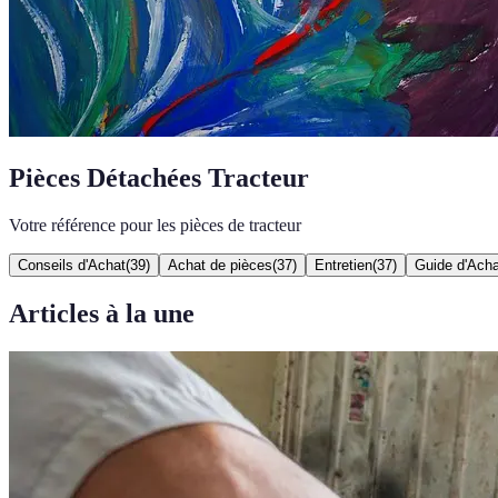
Pièces Détachées Tracteur
Votre référence pour les pièces de tracteur
Conseils d'Achat
(
39
)
Achat de pièces
(
37
)
Entretien
(
37
)
Guide d'Acha
Articles à la une