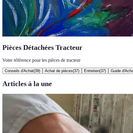
Pièces Détachées Tracteur
Votre référence pour les pièces de tracteur
Conseils d'Achat
(
39
)
Achat de pièces
(
37
)
Entretien
(
37
)
Guide d'Acha
Articles à la une