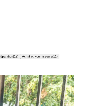
Réparation
(
12
)
Achat et Fournisseurs
(
11
)