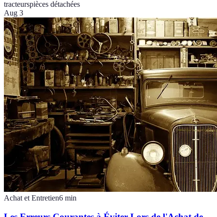
tracteurs
pièces détachées
Aug 3
Achat et Entretien
6
min
Les Erreurs Courantes à Éviter Lors de l'Achat de